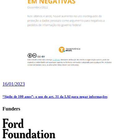
16/01/2023
“Sigilo de 100 anos”: o uso do art. 31 da LAI para negar informações
Funders