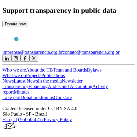
Support
transparency in public data
Donate now
imprensa@transparencia.org.br
contato@transparencia.org.br
Who we are
About the TB
Team and Boards
Bylaws
What we do
Projects
Publications
News
Latest News
In the media
Newsletter
Transparency
Financing
Audits and Accounting
Activity
report
Minutes
Take part
Donations
Join us
Our store
Content licensed under CC BY-SA 4.0
São Paulo - SP - Brazil
+55 (11) 95050-4257
Privacy Policy