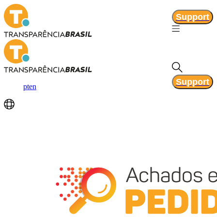
Support
Support
pt
en