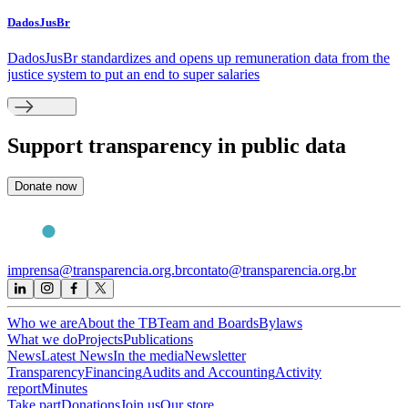
DadosJusBr
DadosJusBr standardizes and opens up remuneration data from the
justice system to put an end to super salaries
Support
transparency in public data
Donate now
imprensa@transparencia.org.br
contato@transparencia.org.br
Who we are
About the TB
Team and Boards
Bylaws
What we do
Projects
Publications
News
Latest News
In the media
Newsletter
Transparency
Financing
Audits and Accounting
Activity
report
Minutes
Take part
Donations
Join us
Our store