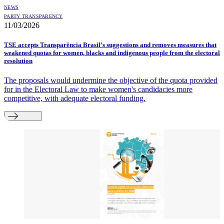
NEWS
PARTY TRANSPARENCY
11/03/2026
TSE accepts Transparência Brasil’s suggestions and removes measures that
weakened quotas for women, blacks and indigenous people from the electoral
resolution
The proposals would undermine the objective of the quota provided
for in the Electoral Law to make women's candidacies more
competitive, with adequate electoral funding.