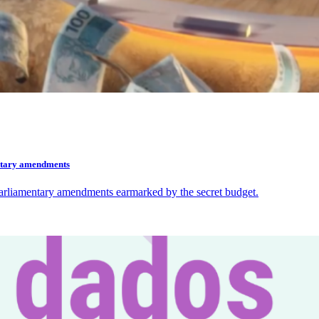
mentary amendments
 parliamentary amendments earmarked by the secret budget.