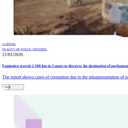
CLIPPING
QUALITY OF PUBLIC SPENDING
21/01/2026
Fantástico travels 2,500 km in 3 states to discover the destination of parlia
The report shows cases of corruption due to the misappropriation of