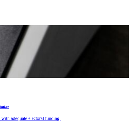
lution
with adequate electoral funding.