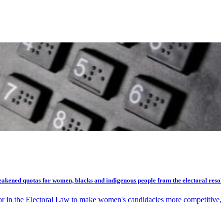
akened quotas for women, blacks and indigenous people from the electoral reso
or in the Electoral Law to make women's candidacies more competitive, 