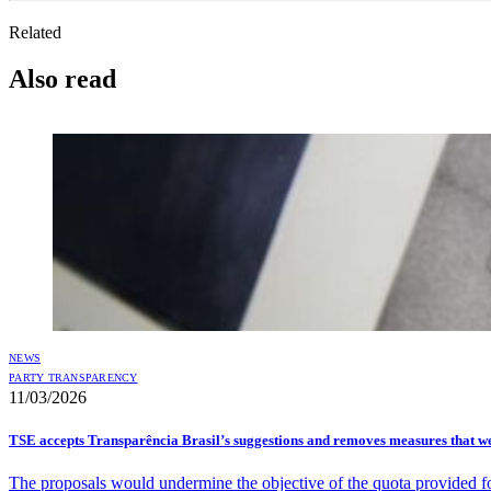
Related
Also read
NEWS
PARTY TRANSPARENCY
11/03/2026
TSE accepts Transparência Brasil’s suggestions and removes measures that we
The proposals would undermine the objective of the quota provided f