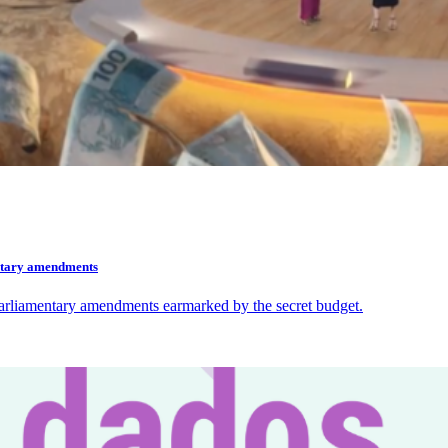
mentary amendments
 parliamentary amendments earmarked by the secret budget.