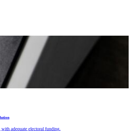
lution
with adequate electoral funding.