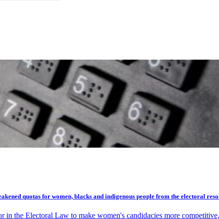
akened quotas for women, blacks and indigenous people from the electoral reso
or in the Electoral Law to make women's candidacies more competitive, 