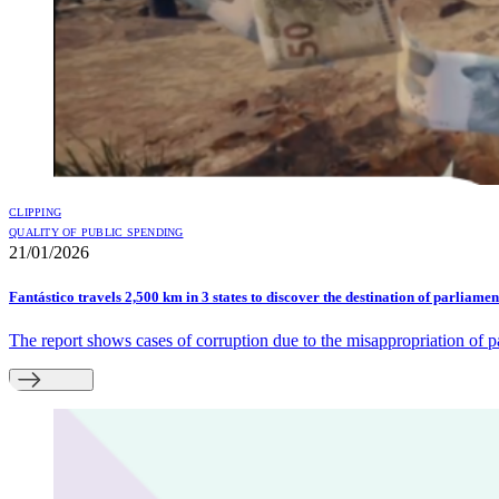
CLIPPING
QUALITY OF PUBLIC SPENDING
21/01/2026
Fantástico travels 2,500 km in 3 states to discover the destination of parlia
The report shows cases of corruption due to the misappropriation of