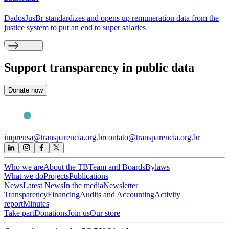
DadosJusBr standardizes and opens up remuneration data from the
justice system to put an end to super salaries
Support
transparency in public data
Donate now
imprensa@transparencia.org.br
contato@transparencia.org.br
Who we are
About the TB
Team and Boards
Bylaws
What we do
Projects
Publications
News
Latest News
In the media
Newsletter
Transparency
Financing
Audits and Accounting
Activity
report
Minutes
Take part
Donations
Join us
Our store