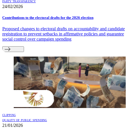
PARTY TRANSPARENCY
24/02/2026
Contributions to the electoral drafts for the 2026 election
Proposed changes to electoral drafts on accountability and candidate
registration to prevent setbacks in affirmative policies and guarantee
social control over campaign spending
CLIPPING
QUALITY OF PUBLIC SPENDING
21/01/2026