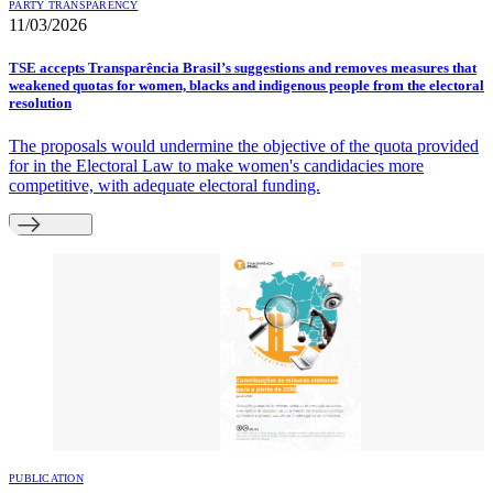
PARTY TRANSPARENCY
11/03/2026
TSE accepts Transparência Brasil’s suggestions and removes measures that
weakened quotas for women, blacks and indigenous people from the electoral
resolution
The proposals would undermine the objective of the quota provided
for in the Electoral Law to make women's candidacies more
competitive, with adequate electoral funding.
PUBLICATION