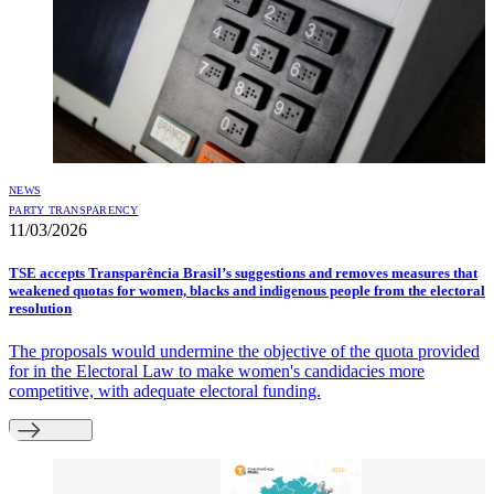
NEWS
PARTY TRANSPARENCY
11/03/2026
TSE accepts Transparência Brasil’s suggestions and removes measures that
weakened quotas for women, blacks and indigenous people from the electoral
resolution
The proposals would undermine the objective of the quota provided
for in the Electoral Law to make women's candidacies more
competitive, with adequate electoral funding.