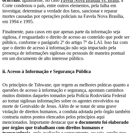
ocorrido.
Igualmente, no caso
Favela Nova Brasília vs. Brasil
, a
Corte condenou o país, entre outros elementos, pela falha em
investigar, determinar a verdade dos fatos, sancionar e reparar
mortes causadas por operações policiais na Favela Nova Brasília,
em 1994 e 1995.
Finalmente, para casos em que apenas parte da informação seja
sigilosa, é resguardado o direito de acesso ao conteúdo que pode ser
público, conforme o parágrafo 2º do artigo 7º da LAI. Isso faz com
que o direito de acesso à informação não seja impactado pela
presença de informações sigilosas ou pessoais de maneira pontual
em um documento de alto interesse público.
ii. Acesso à Informação e Segurança Pública
Os princípios de Tshwane, que regem as melhores práticas quanto a
questões de acesso à informação e segurança, apontam caminhos
muitos distintos daqueles tomados pela Polícia Rodoviária Federal
ao tornar sigilosas informações sobre os agentes envolvidos na
morte de Genivaldo de Jesus. Além de se tratar de uma grave
violação de direitos humanos, a conduta adotada pelo órgão também
contraria outros pontos elencados pelos princípios aqui
mencionados. Importante destacar que
o documento foi elaborado
por órgãos que trabalham com direitos humanos e
transparência
, após avaliação e sopesamento, ou seja, aquilo que