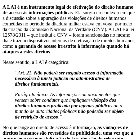
A LAI é um instrumento legal de efetivação do direito humano
de acesso às informações públicas
. Ela surgiu no contexto em que
a discussão sobre a apuração das violações de direitos humanos
cometidas no período da ditadura militar estava em voga, por meio
da criação da Comissão Nacional da Verdade (CNV). A LAI e a lei
12578/2011 – que institui a CNV – foram sancionadas no mesmo
dia e trazem dispositivos internos de efetivação de direitos humanos,
como
a garantia de acesso irrestrito à informação quando há
ataques a estes direitos
.
Nesse sentido, a LAI é categórica:
“Art. 21.
Não poderá ser negado acesso à informação
necessária à tutela judicial ou administrativa de
direitos fundamentais.
Parágrafo único. As informações ou documentos que
versem sobre condutas que impliquem
violação dos
direitos humanos praticada por agentes públicos
ou a
mando de autoridades públicas
não poderão ser objeto
de restrição de acesso
.
”
No que tange ao direito de acesso à informação,
as violações de
direitos humanos são revestidas de publicidade, uma vez que a
apuração e responsabilização de tais atos são de relevante