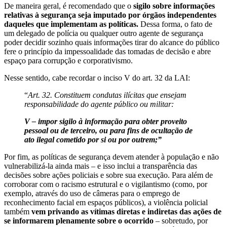
De maneira geral, é recomendado que o
sigilo sobre informações
relativas à segurança seja imputado por órgãos independentes
daqueles que implementam as políticas.
Dessa forma, o fato de
um delegado de polícia ou qualquer outro agente de segurança
poder decidir sozinho quais informações tirar do alcance do público
fere o princípio da impessoalidade das tomadas de decisão e abre
espaço para corrupção e corporativismo.
Nesse sentido, cabe recordar o inciso V do art. 32 da LAI:
“
Art. 32. Constituem condutas ilícitas que ensejam
responsabilidade do agente público ou militar:
V –
impor sigilo à informação para obter proveito
pessoal ou de terceiro, ou para fins de ocultação de
ato ilegal cometido por si ou por outrem;”
Por fim, as políticas de segurança devem atender à população e não
vulnerabilizá-la ainda mais – e isso inclui a transparência das
decisões sobre ações policiais e sobre sua execução. Para além de
corroborar com o racismo estrutural e o vigilantismo (como, por
exemplo, através do uso de câmeras para o emprego de
reconhecimento facial em espaços públicos), a violência policial
também
vem privando as vítimas diretas e indiretas das ações de
se informarem plenamente sobre o ocorrido
– sobretudo,
por