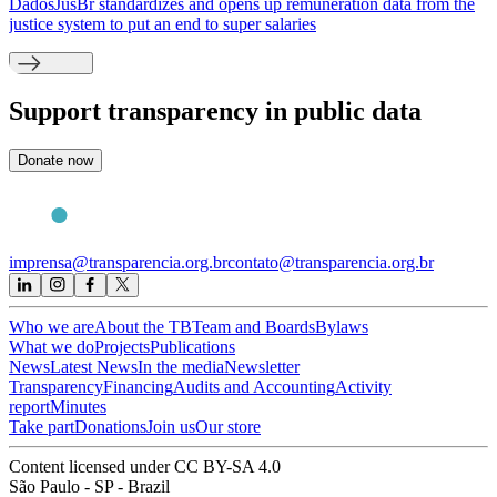
DadosJusBr standardizes and opens up remuneration data from the
justice system to put an end to super salaries
Support
transparency in public data
Donate now
imprensa@transparencia.org.br
contato@transparencia.org.br
Who we are
About the TB
Team and Boards
Bylaws
What we do
Projects
Publications
News
Latest News
In the media
Newsletter
Transparency
Financing
Audits and Accounting
Activity
report
Minutes
Take part
Donations
Join us
Our store
Content licensed under CC BY-SA 4.0
São Paulo - SP - Brazil