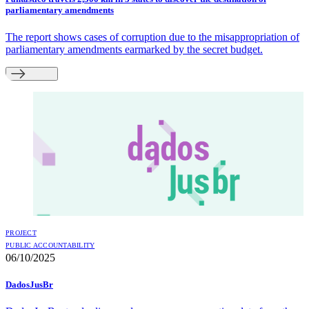
parliamentary amendments
The report shows cases of corruption due to the misappropriation of
parliamentary amendments earmarked by the secret budget.
PROJECT
PUBLIC ACCOUNTABILITY
06/10/2025
DadosJusBr