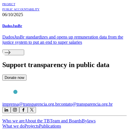
PROJECT
PUBLIC ACCOUNTABILITY
06/10/2025
DadosJusBr
DadosJusBr standardizes and opens up remuneration data from the
justice system to put an end to super salaries
Support
transparency in public data
Donate now
imprensa@transparencia.org.br
contato@transparencia.org.br
Who we are
About the TB
Team and Boards
Bylaws
What we do
Projects
Publications