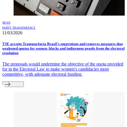
NEWS
PARTY TRANSPARENCY
11/03/2026
TSE accepts Transparência Brasil’s suggestions and removes measures that
weakened quotas for women, blacks and indigenous people from the electoral
resolution
The proposals would undermine the objective of the quota provided
for in the Electoral Law to make women's candidacies more
competitive, with adequate electoral funding.