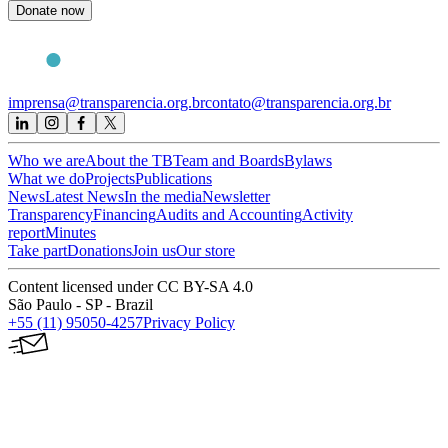
Donate now
imprensa@transparencia.org.br
contato@transparencia.org.br
Who we are
About the TB
Team and Boards
Bylaws
What we do
Projects
Publications
News
Latest News
In the media
Newsletter
Transparency
Financing
Audits and Accounting
Activity
report
Minutes
Take part
Donations
Join us
Our store
Content licensed under CC BY-SA 4.0
São Paulo - SP - Brazil
+55 (11) 95050-4257
Privacy Policy