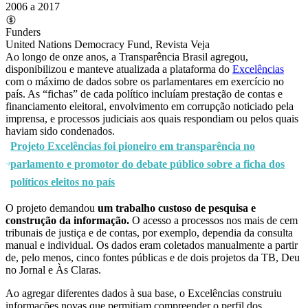
2006 a 2017
Funders
United Nations Democracy Fund, Revista Veja
Ao longo de onze anos, a Transparência Brasil agregou,
disponibilizou e manteve atualizada a plataforma do
Excelências
com o máximo de dados sobre os parlamentares em exercício no
país. As “fichas” de cada político incluíam
prestação de contas e
financiamento eleitoral, envolvimento em corrupção noticiado pela
imprensa, e processos judiciais aos quais respondiam ou pelos quais
haviam sido condenados.
Projeto Excelências foi pioneiro em transparência no
parlamento e promotor do debate público sobre a ficha dos
políticos eleitos no país
O projeto demandou
um trabalho custoso de pesquisa e
construção da informação.
O acesso a processos nos mais de cem
tribunais de justiça e de contas, por exemplo, dependia da consulta
manual e individual. Os dados eram coletados manualmente a partir
de, pelo menos, cinco fontes públicas e de dois projetos da TB, Deu
no Jornal e Às Claras.
Ao agregar diferentes dados à sua base, o Excelências construiu
informações novas que permitiam compreender o perfil dos