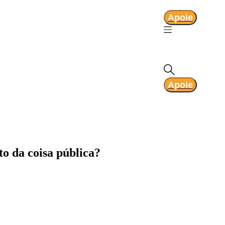
Apoie
Apoie
o da coisa pública?