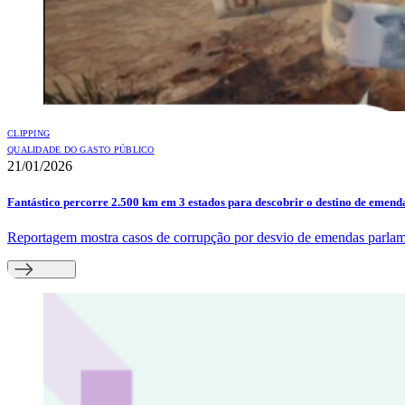
CLIPPING
QUALIDADE DO GASTO PÚBLICO
21/01/2026
Fantástico percorre 2.500 km em 3 estados para descobrir o destino de emen
Reportagem mostra casos de corrupção por desvio de emendas parlame