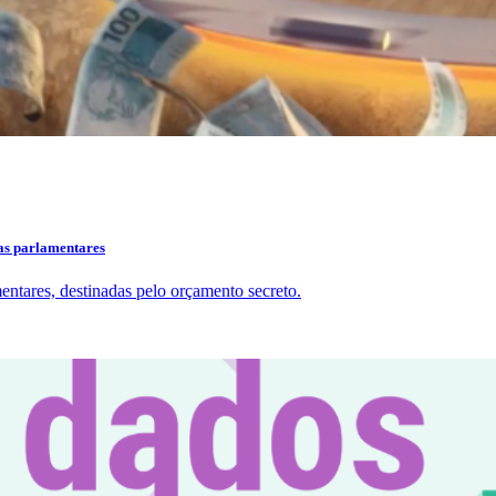
das parlamentares
ntares, destinadas pelo orçamento secreto.