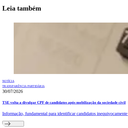
Leia também
NOTÍCIA
TRANSPARÊNCIA PARTIDÁRIA
30/07/2026
TSE volta a divulgar CPF de candidatos após mobilização da sociedade civil
Informação, fundamental para identificar candidatos inequivocamente e 