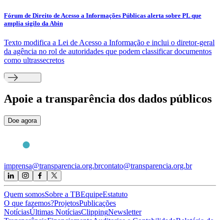
Fórum de Direito de Acesso a Informações Públicas alerta sobre PL que
amplia sigilo da Abin
Texto modifica a Lei de Acesso a Informação e inclui o diretor-geral
da agência no rol de autoridades que podem classificar documentos
como ultrassecretos
Apoie
a transparência dos dados públicos
Doe agora
imprensa@transparencia.org.br
contato@transparencia.org.br
Quem somos
Sobre a TB
Equipe
Estatuto
O que fazemos?
Projetos
Publicações
Notícias
Últimas Notícias
Clipping
Newsletter