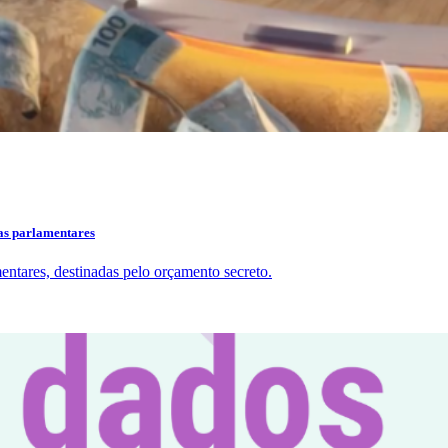
das parlamentares
ntares, destinadas pelo orçamento secreto.