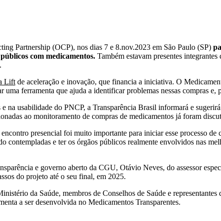
cting Partnership (OCP), nos dias 7 e 8.nov.2023 em São Paulo (SP)
pa
s públicos com medicamentos.
Também estavam presentes integrantes 
.
 Lift
de aceleração e inovação, que financia a iniciativa. O Medicamen
 uma ferramenta que ajuda a identificar problemas nessas compras e, po
na usabilidade do PNCP, a Transparência Brasil informará e sugerirá 
ionadas ao monitoramento de compras de medicamentos já foram discuti
encontro presencial foi muito importante para iniciar esse processo de
 contempladas e ter os órgãos públicos realmente envolvidos nas melho
ansparência e governo aberto da CGU, Otávio Neves, do assessor especi
ssos do projeto até o seu final, em 2025.
 Ministério da Saúde, membros de Conselhos de Saúde e representantes
amenta a ser desenvolvida no Medicamentos Transparentes.