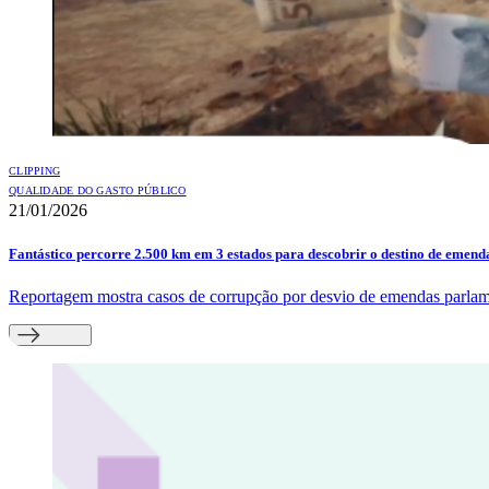
CLIPPING
QUALIDADE DO GASTO PÚBLICO
21/01/2026
Fantástico percorre 2.500 km em 3 estados para descobrir o destino de emen
Reportagem mostra casos de corrupção por desvio de emendas parlame