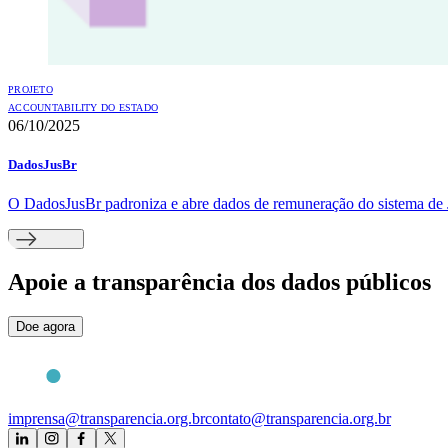
PROJETO
ACCOUNTABILITY DO ESTADO
06/10/2025
DadosJusBr
O DadosJusBr padroniza e abre dados de remuneração do sistema de J
Apoie
a transparência dos dados públicos
Doe agora
imprensa@transparencia.org.br
contato@transparencia.org.br