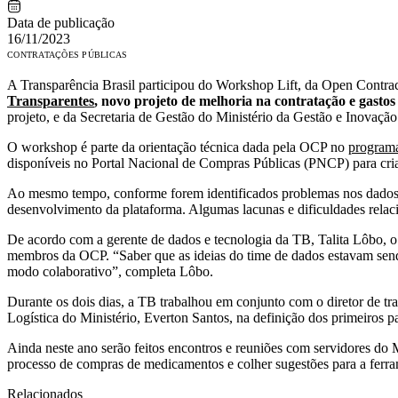
Data de publicação
16/11/2023
CONTRATAÇÕES PÚBLICAS
A Transparência Brasil participou do Workshop Lift, da Open Contra
Transparentes
, novo projeto de melhoria na contratação e gasto
projeto, e da Secretaria de Gestão do Ministério da Gestão e Inovação
O workshop é parte da orientação técnica dada pela OCP no
programa
disponíveis no Portal Nacional de Compras Públicas (PNCP) para criar
Ao mesmo tempo, conforme forem identificados problemas nos dados e 
desenvolvimento da plataforma. Algumas lacunas e dificuldades relac
De acordo com a gerente de dados e tecnologia da TB, Talita Lôbo, o 
membros da OCP. “Saber que as ideias do time de dados estavam sendo
modo colaborativo”, completa Lôbo.
Durante os dois dias, a TB trabalhou em conjunto com o diretor de tr
Logística do Ministério, Everton Santos, na definição dos primeiros pa
Ainda neste ano serão feitos encontros e reuniões com servidores do
processo de compras de medicamentos e colher sugestões para a ferr
Relacionados