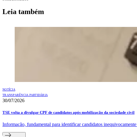
Leia também
NOTÍCIA
TRANSPARÊNCIA PARTIDÁRIA
30/07/2026
TSE volta a divulgar CPF de candidatos após mobilização da sociedade civil
Informação, fundamental para identificar candidatos inequivocamente e 