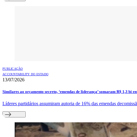
PUBLICAÇÃO
ACCOUNTABILITY DO ESTADO
13/07/2026
Similares ao orçamento secreto, ‘emendas de liderança’ somaram R$ 1,3 bi e
Líderes partidários assumiram autoria de 16% das emendas decomissão