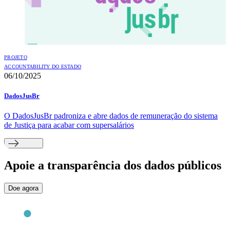
PROJETO
ACCOUNTABILITY DO ESTADO
06/10/2025
DadosJusBr
O DadosJusBr padroniza e abre dados de remuneração do sistema
de Justiça para acabar com supersalários
Apoie
a transparência dos dados públicos
Doe agora