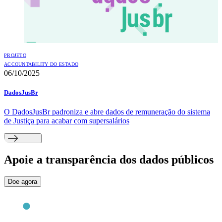
PROJETO
ACCOUNTABILITY DO ESTADO
06/10/2025
DadosJusBr
O DadosJusBr padroniza e abre dados de remuneração do sistema
de Justiça para acabar com supersalários
Apoie
a transparência dos dados públicos
Doe agora