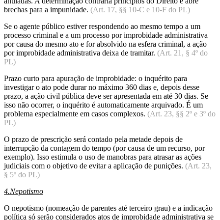
anuladas. A determinação contraria princípios do Direito e abre
brechas para a impunidade.
(Art. 17, §§ 10-C e 10-F do PL)
Se o agente público estiver respondendo ao mesmo tempo a um
processo criminal e a um processo por improbidade administrativa
por causa do mesmo ato e for absolvido na esfera criminal, a ação
por improbidade administrativa deixa de tramitar.
(Art. 21, § 4º do
PL)
Prazo curto para apuração de improbidade: o inquérito para
investigar o ato pode durar no máximo 360 dias e, depois desse
prazo, a ação civil pública deve ser apresentada em até 30 dias. Se
isso não ocorrer, o inquérito é automaticamente arquivado. É um
problema especialmente em casos complexos.
(Art. 23, §§ 2º e 3º do
PL)
O prazo de prescrição será contado pela metade depois de
interrupção da contagem do tempo (por causa de um recurso, por
exemplo). Isso estimula o uso de manobras para atrasar as ações
judiciais com o objetivo de evitar a aplicação de punições.
(Art. 23,
§ 5º do PL)
4.Nepotismo
O nepotismo (nomeação de parentes até terceiro grau) e a indicação
política só serão considerados atos de improbidade administrativa se