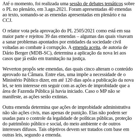
Até o momento, foi realizada uma
sessão de debates temáticos
sobre
o PL no plenário, em 3.ago.2021. Foram apresentadas 40 emendas
ao texto, somando-se as emendas apresentadas em plenário e na
CCJ.
O relator vota pela aprovação do PL 2505/2021 como está em sua
maior parte e rejeitou 39 das emendas – algumas das quais visavam
a sanar problemas apontados por entidades da sociedade civil
voltadas ao combate à corrupção. A
emenda aceita
, de autoria de
Dário Berger (MDB-SC), determina a aplicação da nova lei aos
casos que já estão em tramitação na justiça.
Weverton propôs sete emendas, das quais cinco alteram o conteúdo
aprovado na Câmara. Entre elas, uma impõe a necessidade de o
Ministério Público dizer, em até 120 dias após a publicação da nova
lei, se tem interesse em seguir com as ações de improbidade que a
área de Fazenda Pública já havia iniciado. Caso o MP não se
manifeste, as ações serão extintas.
Outra emenda determina que ações de improbidade administrativa
não são ações civis, mas apenas de punição. Elas não podem ser
usadas para o controle da legalidade de políticas públicas, proteção
do patrimônio público e social, do meio ambiente e de outros
interesses difusos. Tais objetivos devem ser tratados com base em
outras leis, segundo a emenda.