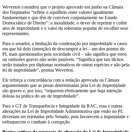
Weverton considera que o projeto aprovado em junho na Câmara
dos Deputados “reflete o equilíbrio entre valores igualmente
fundamentais e que têm de conviver conjuntamente no Estado
Democrático de Direito”: a moralidade, o dever de reprimir e coibir
atos de improbidade e o valor da soberania popular de escolher seus
representantes.
Para o senador, a limitação da condenação por improbidade a casos
em que há dolo (intenção) de descumprir a lei – um dos pontos do
PL mais questionados pela sociedade civil – não significa que erros
ou omissões graves não serão puníveis. “Significa que tais ilícitos
serão tratados por diplomas normativos de outras espécies e não pela
lei de improbidade”, pontua Weverton.
Ele reforça a concordância com a redação aprovada na Câmara
argumentando que as penas determinadas pela Lei de Improbidade
são graves e, por isso, “requerem efetivamente que haja intenção
dolosa na prática do ato de improbidade”.
Para o GT de Transparência e Integridade da RAC, essa e outras
alterações na Lei de Improbidade Administrativa que estão no PL
deveriam ser rejeitadas pelo Senado, pois favorecem a impunidade e
enfraquecem o combate à corrupção.
Pontos críticos da proposta de alteração da Lei de Improbidade