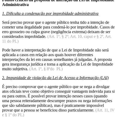
Administrativa
1. Dificulta a condenação por improbidade administrativa
Será preciso provar que o agente público tenha tido a intenção de
cometer uma ilegalidade para condená-lo por improbidade. Casos de
erro grosseiro ou culpa grave (negligência extrema) deixam de ser
considerados improbidade.
(Art. 1º, § 2º; Art. 10, caput e § 2º, Art.
11 do PL)
Pode haver a interpretação de que a Lei de Improbidade não será
aplicada a casos em relação aos quais houver diferentes
interpretações da lei em causas semelhantes já julgadas. A proposta
gera insegurança jurídica e torna a aplicação da Lei de Improbidade
muito subjetiva.
(Art. 1º, § 8ºdo PL)
2.
Impunidade de violação da Lei de Acesso a Informação (LAI)
É preciso comprovar que o agente público que se nega a divulgar
atos oficiais teve como objetivo conseguir vantagem indevida para si
ou para outros. É possível provar intenção nesses casos (quando
uma pessoa reiteradamente descumpre prazos ou nega informações
que são sabidamente públicas), mas é praticamente impossível
provar que a pessoa se beneficiou disso particularmente.
(Art. 11, IV
e § 1º do PL)