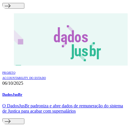
PROJETO
ACCOUNTABILITY DO ESTADO
06/10/2025
DadosJusBr
O DadosJusBr padroniza e abre dados de remuneração do sistema
de Justiça para acabar com supersalários