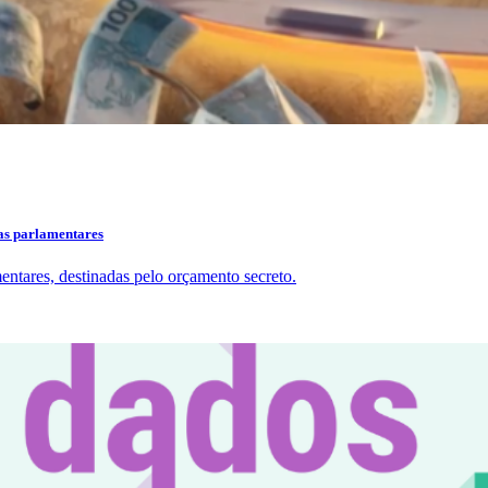
das parlamentares
ntares, destinadas pelo orçamento secreto.