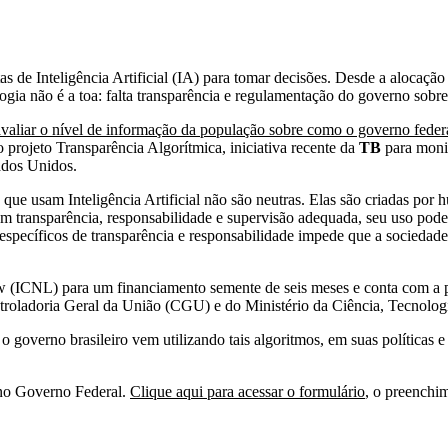
 de Inteligência Artificial (IA) para tomar decisões. Desde a alocação 
logia não é a toa: falta transparência e regulamentação do governo sobre
avaliar o nível de informação da população sobre como o governo federal
 projeto Transparência Algorítmica, iniciativa recente da
TB
para monit
tados Unidos.
e usam Inteligência Artificial não são neutras. Elas são criadas por h
em transparência, responsabilidade e supervisão adequada, seu uso pod
specíficos de transparência e responsabilidade impede que a sociedade c
 Law (ICNL) para um financiamento semente de seis meses e conta com a
roladoria Geral da União (CGU) e do Ministério da Ciência, Tecnolog
 governo brasileiro vem utilizando tais algoritmos, em suas políticas 
l no Governo Federal.
Clique aqui para acessar o formulário
, o preenchi