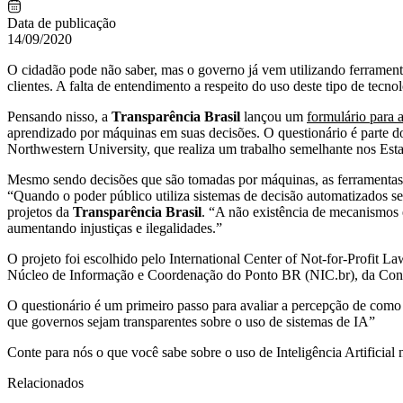
Data de publicação
14/09/2020
O cidadão pode não saber, mas o governo já vem utilizando ferramentas
clientes. A falta de entendimento a respeito do uso deste tipo de tecno
Pensando nisso, a
Transparência Brasil
lançou um
formulário para 
aprendizado por máquinas em suas decisões. O questionário é parte do
Northwestern University, que realiza um trabalho semelhante nos Es
Mesmo sendo decisões que são tomadas por máquinas, as ferramentas qu
“Quando o poder público utiliza sistemas de decisão automatizados s
projetos da
Transparência Brasil
. “A não existência de mecanismos e
aumentando injustiças e ilegalidades.”
O projeto foi escolhido pelo International Center of Not-for-Profit
Núcleo de Informação e Coordenação do Ponto BR (NIC.br), da Cont
O questionário é um primeiro passo para avaliar a percepção de como o
que governos sejam transparentes sobre o uso de sistemas de IA”
Conte para nós o que você sabe sobre o uso de Inteligência Artificia
Relacionados