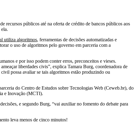
de recursos públicos até na oferta de crédito de bancos públicos aos
 ela.
 utiliza algoritmos
, ferramentas de decisões automatizadas e
orar o uso de algoritmos pelo governo em parceria com a
umanos e por isso podem conter erros, preconceitos e vieses.
e ameaçar liberdades civis”, explica Tamara Burg, coordenadora de
ivil possa avaliar se tais algoritmos estão produzindo ou
 parceria do Centro de Estudos sobre Tecnologias Web (Ceweb.br), do
ia e Inovação (MCTI).
e decisões, e segundo Burg, “vai auxiliar no fomento do debate para
mento leva menos de cinco minutos!