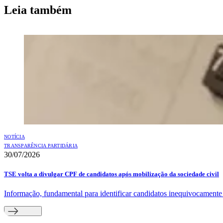
Leia também
NOTÍCIA
TRANSPARÊNCIA PARTIDÁRIA
30/07/2026
TSE volta a divulgar CPF de candidatos após mobilização da sociedade civil
Informação, fundamental para identificar candidatos inequivocamente e 