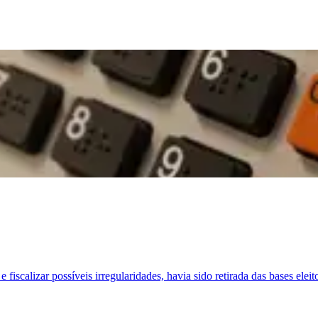
fiscalizar possíveis irregularidades, havia sido retirada das bases elei