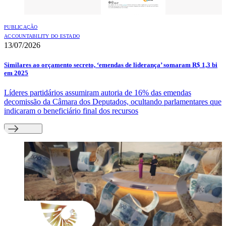
PUBLICAÇÃO
ACCOUNTABILITY DO ESTADO
13/07/2026
Similares ao orçamento secreto, ‘emendas de liderança’ somaram R$ 1,3 bi
em 2025
Líderes partidários assumiram autoria de 16% das emendas
decomissão da Câmara dos Deputados, ocultando parlamentares que
indicaram o beneficiário final dos recursos