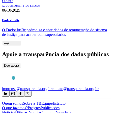
PROJETO
ACCOUNTABILITY DO ESTADO
06/10/2025
DadosJusBr
O DadosJusBr padroniza e abre dados de remuneração do sistema
de Justiça para acabar com supersalários
Apoie
a transparência dos dados públicos
Doe agora
imprensa@transparencia.org.br
contato@transparencia.org.br
Quem somos
Sobre a TB
Equipe
Estatuto
O que fazemos?
Projetos
Publicações
Notícias
Últimas Notícias
Clipping
Newsletter