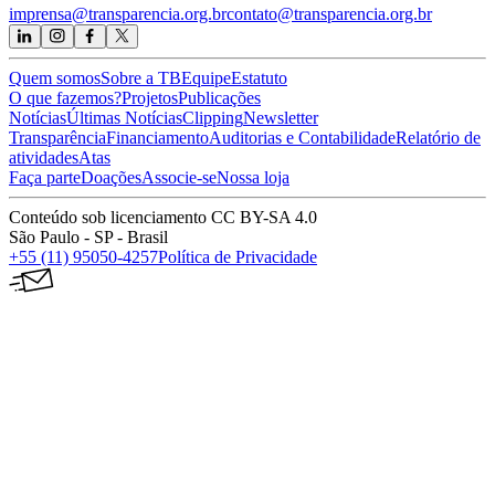
imprensa@transparencia.org.br
contato@transparencia.org.br
Quem somos
Sobre a TB
Equipe
Estatuto
O que fazemos?
Projetos
Publicações
Notícias
Últimas Notícias
Clipping
Newsletter
Transparência
Financiamento
Auditorias e Contabilidade
Relatório de
atividades
Atas
Faça parte
Doações
Associe-se
Nossa loja
Conteúdo sob licenciamento CC BY-SA 4.0
São Paulo - SP - Brasil
+55 (11) 95050-4257
Política de Privacidade