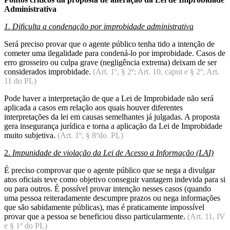
Administrativa
1. Dificulta a condenação por improbidade administrativa
Será preciso provar que o agente público tenha tido a intenção de
cometer uma ilegalidade para condená-lo por improbidade. Casos de
erro grosseiro ou culpa grave (negligência extrema) deixam de ser
considerados improbidade.
(Art. 1º, § 2º; Art. 10, caput e § 2º, Art.
11 do PL)
Pode haver a interpretação de que a Lei de Improbidade não será
aplicada a casos em relação aos quais houver diferentes
interpretações da lei em causas semelhantes já julgadas. A proposta
gera insegurança jurídica e torna a aplicação da Lei de Improbidade
muito subjetiva.
(Art. 1º, § 8ºdo PL)
2.
Impunidade de violação da Lei de Acesso a Informação (LAI)
É preciso comprovar que o agente público que se nega a divulgar
atos oficiais teve como objetivo conseguir vantagem indevida para si
ou para outros. É possível provar intenção nesses casos (quando
uma pessoa reiteradamente descumpre prazos ou nega informações
que são sabidamente públicas), mas é praticamente impossível
provar que a pessoa se beneficiou disso particularmente.
(Art. 11, IV
e § 1º do PL)