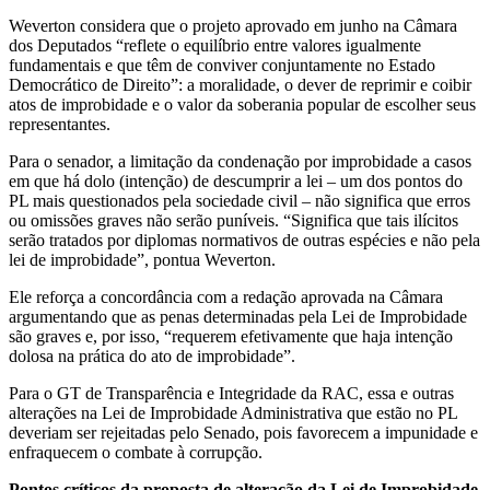
Weverton considera que o projeto aprovado em junho na Câmara
dos Deputados “reflete o equilíbrio entre valores igualmente
fundamentais e que têm de conviver conjuntamente no Estado
Democrático de Direito”: a moralidade, o dever de reprimir e coibir
atos de improbidade e o valor da soberania popular de escolher seus
representantes.
Para o senador, a limitação da condenação por improbidade a casos
em que há dolo (intenção) de descumprir a lei – um dos pontos do
PL mais questionados pela sociedade civil – não significa que erros
ou omissões graves não serão puníveis. “Significa que tais ilícitos
serão tratados por diplomas normativos de outras espécies e não pela
lei de improbidade”, pontua Weverton.
Ele reforça a concordância com a redação aprovada na Câmara
argumentando que as penas determinadas pela Lei de Improbidade
são graves e, por isso, “requerem efetivamente que haja intenção
dolosa na prática do ato de improbidade”.
Para o GT de Transparência e Integridade da RAC, essa e outras
alterações na Lei de Improbidade Administrativa que estão no PL
deveriam ser rejeitadas pelo Senado, pois favorecem a impunidade e
enfraquecem o combate à corrupção.
Pontos críticos da proposta de alteração da Lei de Improbidade