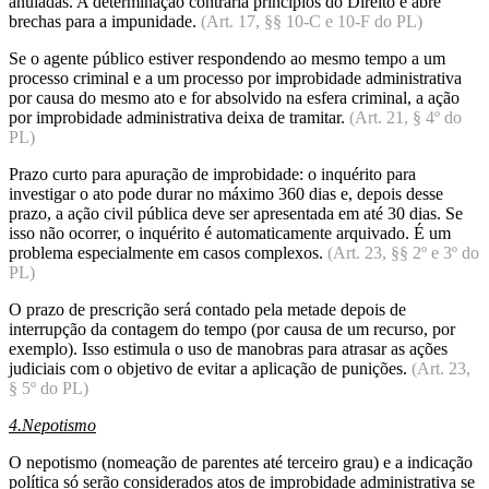
anuladas. A determinação contraria princípios do Direito e abre
brechas para a impunidade.
(Art. 17, §§ 10-C e 10-F do PL)
Se o agente público estiver respondendo ao mesmo tempo a um
processo criminal e a um processo por improbidade administrativa
por causa do mesmo ato e for absolvido na esfera criminal, a ação
por improbidade administrativa deixa de tramitar.
(Art. 21, § 4º do
PL)
Prazo curto para apuração de improbidade: o inquérito para
investigar o ato pode durar no máximo 360 dias e, depois desse
prazo, a ação civil pública deve ser apresentada em até 30 dias. Se
isso não ocorrer, o inquérito é automaticamente arquivado. É um
problema especialmente em casos complexos.
(Art. 23, §§ 2º e 3º do
PL)
O prazo de prescrição será contado pela metade depois de
interrupção da contagem do tempo (por causa de um recurso, por
exemplo). Isso estimula o uso de manobras para atrasar as ações
judiciais com o objetivo de evitar a aplicação de punições.
(Art. 23,
§ 5º do PL)
4.Nepotismo
O nepotismo (nomeação de parentes até terceiro grau) e a indicação
política só serão considerados atos de improbidade administrativa se