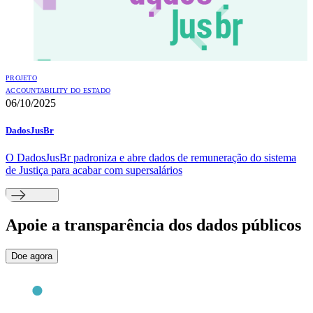
PROJETO
ACCOUNTABILITY DO ESTADO
06/10/2025
DadosJusBr
O DadosJusBr padroniza e abre dados de remuneração do sistema
de Justiça para acabar com supersalários
Apoie
a transparência dos dados públicos
Doe agora