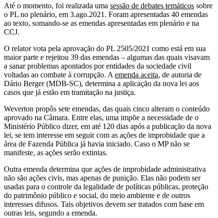
Até o momento, foi realizada uma
sessão de debates temáticos
sobre
o PL no plenário, em 3.ago.2021. Foram apresentadas 40 emendas
ao texto, somando-se as emendas apresentadas em plenário e na
CCJ.
O relator vota pela aprovação do PL 2505/2021 como está em sua
maior parte e rejeitou 39 das emendas – algumas das quais visavam
a sanar problemas apontados por entidades da sociedade civil
voltadas ao combate à corrupção. A
emenda aceita
, de autoria de
Dário Berger (MDB-SC), determina a aplicação da nova lei aos
casos que já estão em tramitação na justiça.
Weverton propôs sete emendas, das quais cinco alteram o conteúdo
aprovado na Câmara. Entre elas, uma impõe a necessidade de o
Ministério Público dizer, em até 120 dias após a publicação da nova
lei, se tem interesse em seguir com as ações de improbidade que a
área de Fazenda Pública já havia iniciado. Caso o MP não se
manifeste, as ações serão extintas.
Outra emenda determina que ações de improbidade administrativa
não são ações civis, mas apenas de punição. Elas não podem ser
usadas para o controle da legalidade de políticas públicas, proteção
do patrimônio público e social, do meio ambiente e de outros
interesses difusos. Tais objetivos devem ser tratados com base em
outras leis, segundo a emenda.