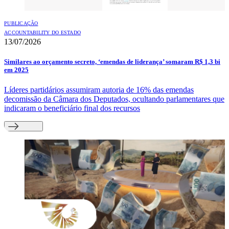
PUBLICAÇÃO
ACCOUNTABILITY DO ESTADO
13/07/2026
Similares ao orçamento secreto, ‘emendas de liderança’ somaram R$ 1,3 bi
em 2025
Líderes partidários assumiram autoria de 16% das emendas
decomissão da Câmara dos Deputados, ocultando parlamentares que
indicaram o beneficiário final dos recursos